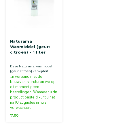
Naturama
Wasmiddel (geur:
citroen) - 1 liter
Deze Naturama wasmiddel
(geur: citroen) verwijdert
vlekken, vet en zelfs
In verband met de
industrieel vuil uit textiel.
bouwvak, versturen we op
Geschikt voor hand- en
dit moment geen
machinewas. Geschikt voor
bestellingen. Wanneer u dit
bonte en witte was!
product besteld kunt u het
na 10 augustus in huis
verwachten.
17,00