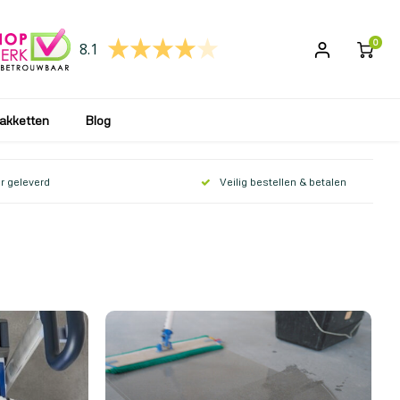
 wij uw bestelling weer verwerken en opsturen!
0
8.1
akketten
Blog
r geleverd
Veilig bestellen & betalen