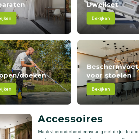
paraten
Dweilset
ijken
Bekijken
Beschermvoet
ppen/doeken
voor stoelen
ijken
Bekijken
Accessoires
Maak vloeronderhoud eenvoudig met de juiste access