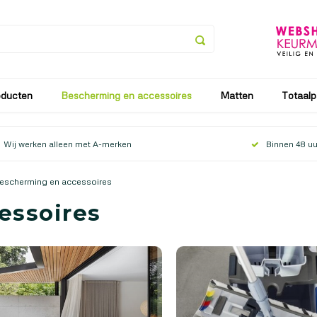
an vanaf 25 juli tot en met 9 augustus. Vanaf 10 augustus zullen
oducten
Bescherming en accessoires
Matten
Totaalp
Wij werken alleen met A-merken
Binnen 48 uu
escherming en accessoires
essoires