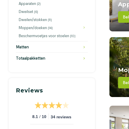
Ap
Apparaten
(2)
Dweilset
(6)
Bek
Dweilen/stokken
(11)
Moppen/doeken
(14)
Beschermvoetjes voor stoelen
(10)
Matten
Totaalpakketten
Mo
Bek
Reviews
/
8.1
10
34 reviews