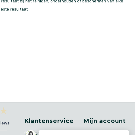
 resultaat bij het reinigen, onderhouden of beschermen van elke
este resultaat.
Klantenservice
Mijn account
views
Over ons
Registreren