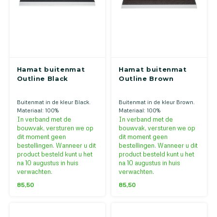
Hamat buitenmat
Hamat buitenmat
Outline Black
Outline Brown
Buitenmat in de kleur Black.
Buitenmat in de kleur Brown.
Materiaal: 100%
Materiaal: 100%
polypropyleen. Verkrijgbaar in
polypropyleen. Verkrijgbaar in
In verband met de
In verband met de
verschillende kleuren en
verschillende kleuren en
bouwvak, versturen we op
bouwvak, versturen we op
maten
maten
dit moment geen
dit moment geen
bestellingen. Wanneer u dit
bestellingen. Wanneer u dit
product besteld kunt u het
product besteld kunt u het
na 10 augustus in huis
na 10 augustus in huis
verwachten.
verwachten.
85,50
85,50