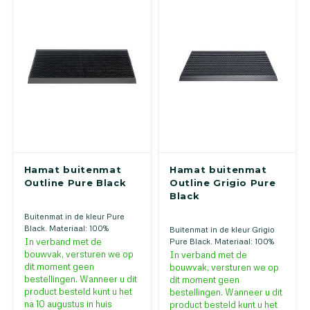
Hamat buitenmat
Hamat buitenmat
Outline Pure Black
Outline Grigio Pure
Black
Buitenmat in de kleur Pure
Black. Materiaal: 100%
Buitenmat in de kleur Grigio
polypropyleen. Verkrijgbaar in
In verband met de
Pure Black. Materiaal: 100%
verschillende kleuren en
bouwvak, versturen we op
polypropyleen. Verkrijgbaar in
In verband met de
maten
verschillende kleuren en
dit moment geen
bouwvak, versturen we op
maten
bestellingen. Wanneer u dit
dit moment geen
product besteld kunt u het
bestellingen. Wanneer u dit
na 10 augustus in huis
product besteld kunt u het