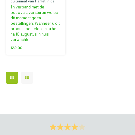
buitenmat van Hamat in de
kleur Chameleon. Gemaakt
In verband met de
van 100% polypropyleen.
bouwvak, versturen we op
Bestel nu!
dit moment geen
bestellingen. Wanneer u dit
product besteld kunt u het
na 10 augustus in huis
verwachten.
122,00