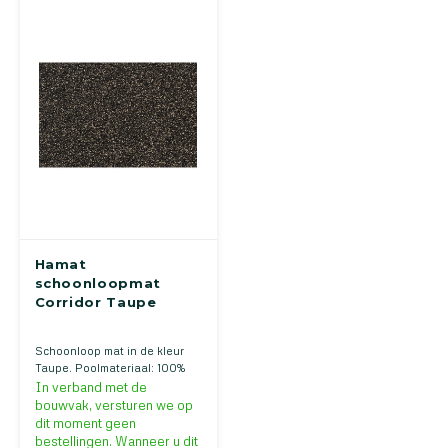
Hamat
schoonloopmat
Corridor Taupe
Schoonloop mat in de kleur
Taupe. Poolmateriaal: 100%
Polyamide. Back: PVC.
In verband met de
Verkrijgbaar in verschillende
bouwvak, versturen we op
kleuren!
dit moment geen
bestellingen. Wanneer u dit