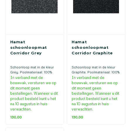
Hamat
Hamat
schoonloopmat
schoonloopmat
Corridor Grey
Corridor Graphite
Schoonloop mat in de kleur
Schoonloop mat in de kleur
Grey. Poolmateriaal: 100%
Graphite. Poolmateriaal: 100%
Polyamide. Back: PVC.
Polyamide. Back: PVC.
In verband met de
In verband met de
Verkrijgbaar in verschillende
Verkrijgbaar in verschillende
bouwvak, versturen we op
bouwvak, versturen we op
kleuren!
kleuren!
dit moment geen
dit moment geen
bestellingen. Wanneer u dit
bestellingen. Wanneer u dit
product besteld kunt u het
product besteld kunt u het
na 10 augustus in huis
na 10 augustus in huis
verwachten.
verwachten.
130,00
130,00