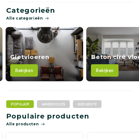
Categorieën
Alle categorieën
Gevlinderde
Beton ciré vloeren
betonvloeren
Bekijken
Bekijken
POPULAIR
AANBEVOLEN
NIEUWSTE
Populaire producten
Alle producten