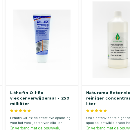
Lithofin Oil-Ex
Naturama Betonvl
vlekkenverwijderaar - 250
reiniger concentraa
milliliter
liter
Lithofin Oil-ex: de effectieve oplossing
Onze betonvloer reiniger co
voor het verwijderen van olie- en
speciaal ontwikkeld voor het
vetvlekken op natuursteen en beton.
reinigen van betonvloeren,
In verband met de bouwvak,
In verband met de bouw