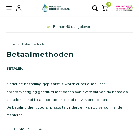
0
Hoofdmenu / periodieke onderhoudsproducten
Hoofdmenu / bescherming en accessoires
Hoofdmenu / reinigingsproducten
Hoofdmenu / totaalpakketten
Hoofdmenu / matten
Hoofdmenu /
Hoofdmenu 
Hoofdmenu
Hoofdm
Binnen 48 uur geleverd
Periodieke onderhoudsproducten
Bescherming en accessoires
Reinigingsproducten
Totaalpakketten
Matten
Home
Betaalmethoden
Gevlinderde betonvloeren
Gevlinderde betonvloeren
Apparaten
Buiten matten
Gevlinderd betonnen terrassen
Outlin
Magic
Corrid
Betaalmethoden
Vlakm
Beton ciré vloeren
Beton ciré vloeren
Dweilset
Droogloopmatten
Gevlinderde betonvloeren
Voete
Majest
Ingre
BETALEN
Micro
Gietvloeren
Gietvloeren
Dweilen/stokken
Schoonloopmatten
Aqua 
Nadat de bestelling geplaatst is wordt er per e-mail een
orderbevestiging gestuurd met daarin een overzicht van de bestelde
Italiaanse betonlook vloeren
Italiaanse betonlook vloeren
Moppen/doeken
artikelen en het totaalbedrag, inclusief de verzendkosten.
De betaling dient vooraf plaats te vinden, en kan op verschillende
Gevlinderd betonnen terrassen
Gevlinderd betonnen terrassen
Beschermvoetjes voor stoelen
manieren:
Overige reinigers
Mollie (IDEAL)