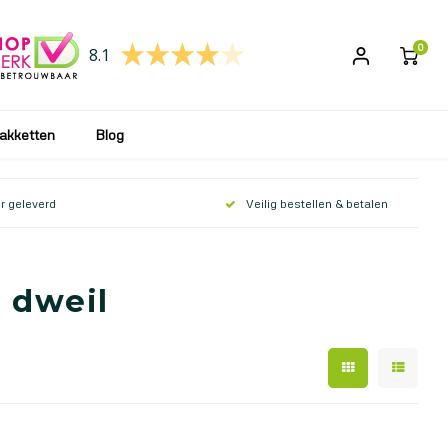
 wij uw bestelling weer verwerken en opsturen!
0
8.1
akketten
Blog
r geleverd
Veilig bestellen & betalen
 dweil