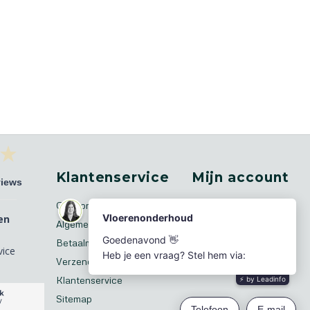
Klantenservice
Mijn account
views
Over ons
Registreren
en
Algemene voorwaarden
Mijn bestellingen
Betaalmethoden
Mijn tickets
vice
Verzenden & retourneren
Mijn verlanglijst
Klantenservice
Sitemap