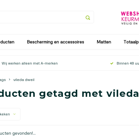
an vanaf 25 juli tot en met 9 augustus. Vanaf 10 augustus zullen
oducten
Bescherming en accessoires
Matten
Totaalp
Wij werken alleen met A-merken
Binnen 48 uu
ags
vileda dweil
ducten getagd met vileda
keken
cten gevonden!...