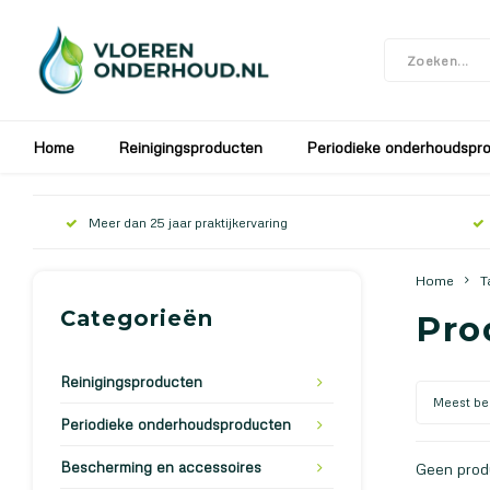
In verband met de bouwvak zijn wij gesloten v
Home
Reinigingsproducten
Periodieke onderhoudspr
Meer dan 25 jaar praktijkervaring
Home
T
Categorieën
Pro
Reinigingsproducten
Meest be
Periodieke onderhoudsproducten
Bescherming en accessoires
Geen produ