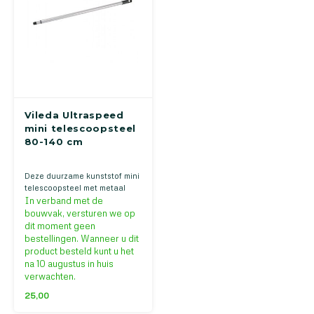
Vileda Ultraspeed
mini telescoopsteel
80-140 cm
Deze duurzame kunststof mini
telescoopsteel met metaal
finish heeft een prettige grip
In verband met de
en is snel én gemakkelijk op
bouwvak, versturen we op
de juiste hoogte in te stellen
dit moment geen
(80-140cm)
bestellingen. Wanneer u dit
product besteld kunt u het
na 10 augustus in huis
verwachten.
25,00