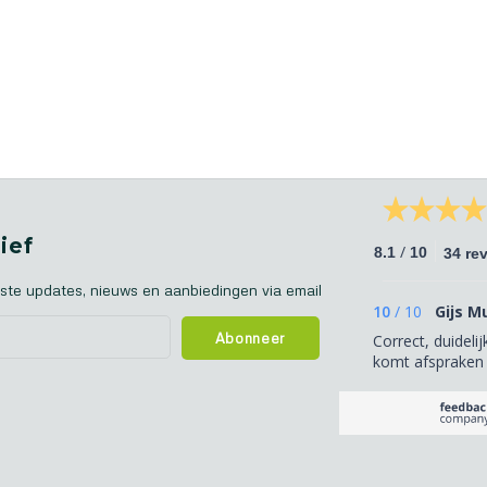
ief
/
8.1
10
34 re
ste updates, nieuws en aanbiedingen via email
10
/
10
Gijs M
Abonneer
Correct, duidelij
komt afspraken 