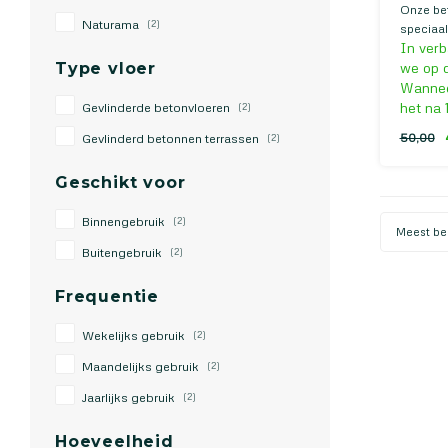
Onze bet
Naturama
(2)
speciaal
In verb
reinigen
Type vloer
buiten. 
we op d
moeitelo
Wanneer
er weer a
Gevlinderde betonvloeren
het na 
(2)
Gevlinderd betonnen terrassen
50,00
(2)
Geschikt voor
Binnengebruik
(2)
Meest be
Buitengebruik
(2)
Frequentie
Wekelijks gebruik
(2)
Maandelijks gebruik
(2)
Jaarlijks gebruik
(2)
Hoeveelheid