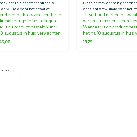
onvloer reiniger concentraat is
Onze betonvloer reiniger conce
 ontwikkeld voor het effectief
speciaal ontwikkeld voor het ef
and met de bouwvak, versturen
In verband met de bouwvak
 van betonvloeren, zowel binnen als
reinigen van betonvloeren, zow
Dit krachtige middel verwijder
buiten. Dit krachtige middel ver
it moment geen bestellingen.
we op dit moment geen best
os vlekken, waardoor je betonvloer
moeiteloos vlekken, waardoor 
 u dit product besteld kunt u
Wanneer u dit product best
ls nieuw uitziet.
er weer als nieuw uitziet.
10 augustus in huis verwachten.
het na 10 augustus in huis
45,00
13,25
keken