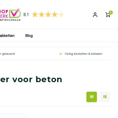
 wij uw bestelling weer verwerken en opsturen!
0
8.1
akketten
Blog
r geleverd
Veilig bestellen & betalen
er voor beton