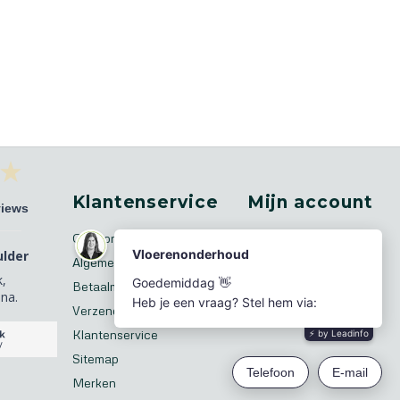
Klantenservice
Mijn account
views
Over ons
Registreren
ulder
Algemene voorwaarden
Mijn bestellingen
k,
Betaalmethoden
Mijn tickets
na.
Verzenden & retourneren
Mijn verlanglijst
Klantenservice
Sitemap
Merken