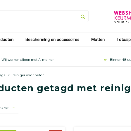
an vanaf 25 juli tot en met 9 augustus. Vanaf 10 augustus zullen
oducten
Bescherming en accessoires
Matten
Totaalp
Wij werken alleen met A-merken
Binnen 48 uu
ags
reiniger voor beton
ducten getagd met reinig
keken