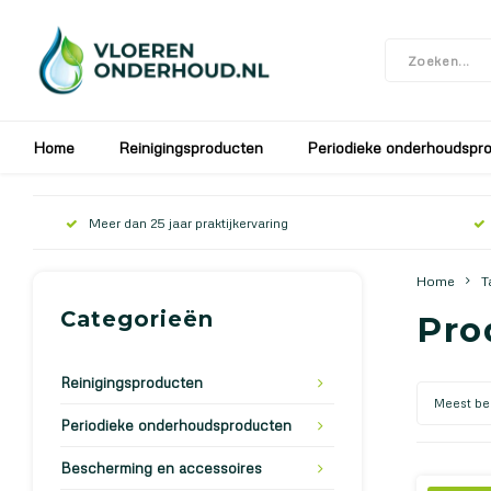
In verband met de bouwvak zijn wij gesloten v
Home
Reinigingsproducten
Periodieke onderhoudspr
Meer dan 25 jaar praktijkervaring
Home
T
Categorieën
Pro
Reinigingsproducten
Meest be
Periodieke onderhoudsproducten
Bescherming en accessoires