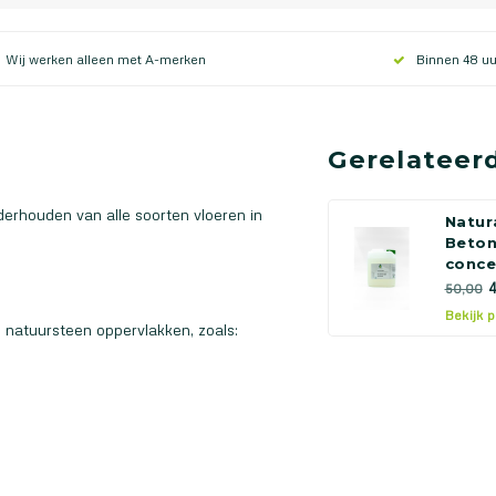
Wij werken alleen met A-merken
Binnen 48 uu
Gerelateer
derhouden van alle soorten vloeren in
Natu
Beton
concen
4
50,00
Bekijk 
e natuursteen oppervlakken, zoals: