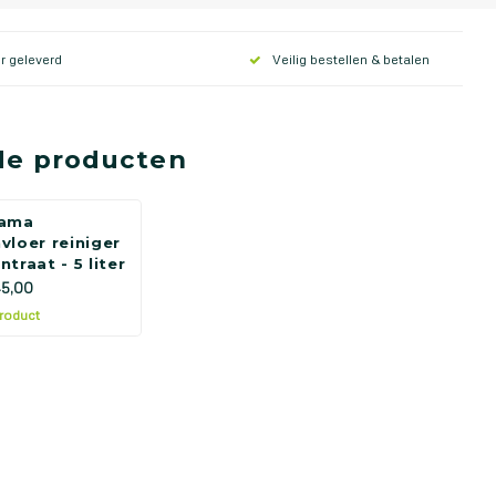
r geleverd
Veilig bestellen & betalen
de producten
rama
vloer reiniger
traat - 5 liter
5,00
product