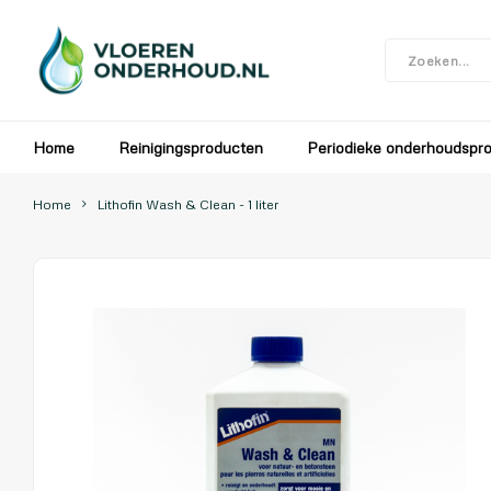
In verband met de bouwvak zijn wij gesloten v
Home
Reinigingsproducten
Periodieke onderhoudspr
Home
Lithofin Wash & Clean - 1 liter