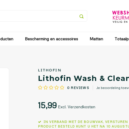
an vanaf 25 juli tot en met 9 augustus. Vanaf 10 augustus zullen
oducten
Bescherming en accessoires
Matten
Totaalp
LITHOFIN
Lithofin Wash & Clean 
0
REVIEWS
Je beoordeling toe
15,99
Excl. Verzendkosten
IN VERBAND MET DE BOUWVAK, VERSTUREN
PRODUCT BESTELD KUNT U HET NA 10 AUGUST