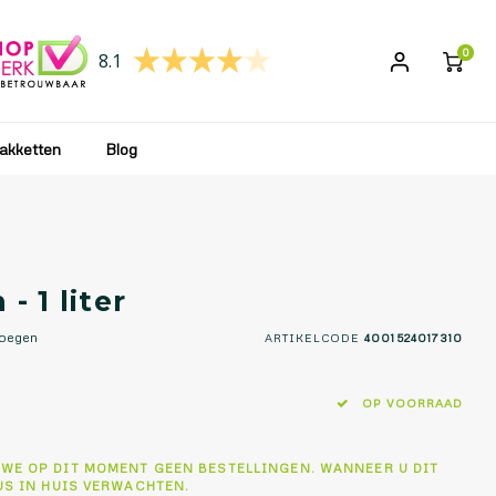
 wij uw bestelling weer verwerken en opsturen!
0
8.1
akketten
Blog
- 1 liter
voegen
ARTIKELCODE
4001524017310
OP VOORRAAD
 WE OP DIT MOMENT GEEN BESTELLINGEN. WANNEER U DIT
US IN HUIS VERWACHTEN.