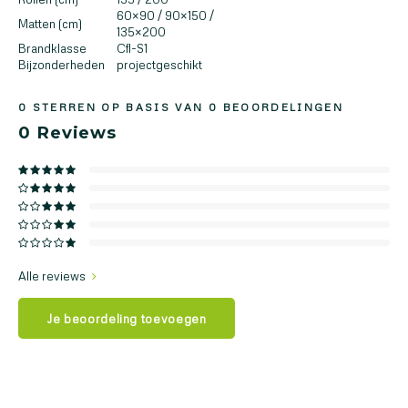
60×90 / 90×150 / ​​
Matten (cm)
135×200
Brandklasse
Cfl-S1
Bijzonderheden
projectgeschikt
0
STERREN OP BASIS VAN
0
BEOORDELINGEN
0
Reviews
Alle reviews
Je beoordeling toevoegen