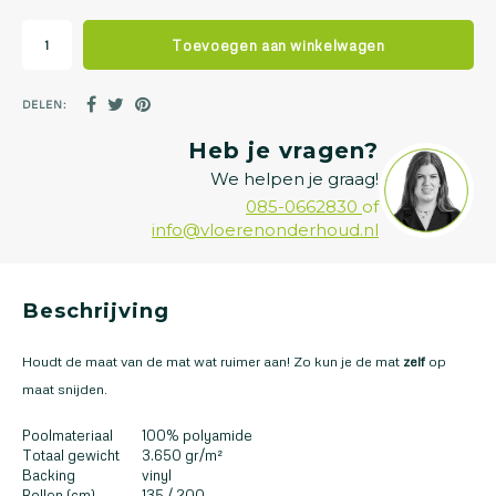
Toevoegen aan winkelwagen
DELEN:
Heb je vragen?
We helpen je graag!
085-0662830
of
info@vloerenonderhoud.nl
Beschrijving
Houdt de maat van de mat wat ruimer aan! Zo kun je de mat
zelf
op
maat snijden.
Poolmateriaal
100% polyamide
Totaal gewicht
3.650 gr/m²
Backing
vinyl
Rollen (cm)
135 / 200