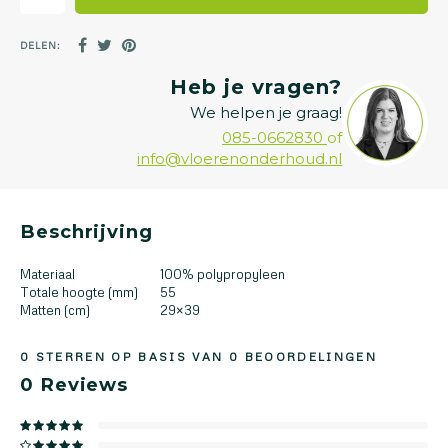
DELEN:
Heb je vragen?
We helpen je graag!
085-0662830
of
info@vloerenonderhoud.nl
Beschrijving
Materiaal
100% polypropyleen
Totale hoogte (mm)
55
Matten (cm)
29×39
0
STERREN OP BASIS VAN
0
BEOORDELINGEN
0
Reviews