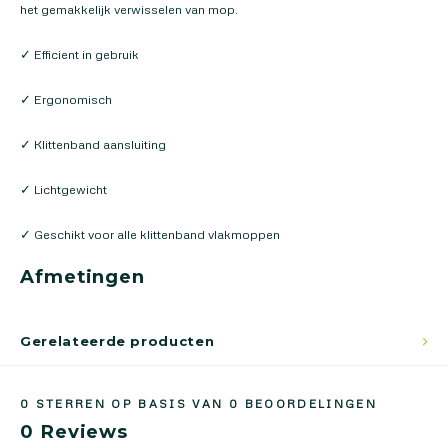
het gemakkelijk verwisselen van mop.
✓ Efficient in gebruik
✓ Ergonomisch
✓ Klittenband aansluiting
✓ Lichtgewicht
✓ Geschikt voor alle klittenband vlakmoppen
Afmetingen
Gerelateerde producten
0
STERREN OP BASIS VAN
0
BEOORDELINGEN
0
Reviews