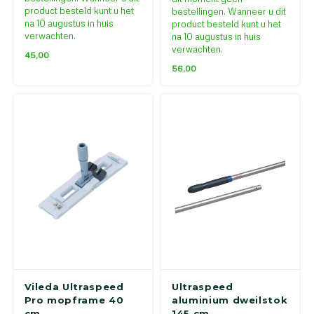
gemakkelijk verwisselen van
en hygiënische oplossing.
product besteld kunt u het
bestellingen. Wanneer u dit
mop.
Door de trapeziumvormige
na 10 augustus in huis
product besteld kunt u het
frame is het eenvoudig en
verwachten.
na 10 augustus in huis
ergonomisch in gebruik.
verwachten.
45,00
56,00
Vileda Ultraspeed
Ultraspeed
Pro mopframe 40
aluminium dweilstok
cm
145 cm