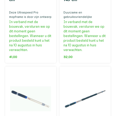
Deze Ultraspeed Pro
Duurzame en
mopframe is door zijn ontwerp
gebruiksvriendelijke
eenvoudig in gebruik, zorgt
aluminium dweilstok van 145
In verband met de
In verband met de
voor maximale
centimeter. Geschikt voor
bouwvak, versturen we op
bouwvak, versturen we op
reinigingsprestaties en korte
verschillende Vileda
dit moment geen
dit moment geen
dweiltijd.
producten.
bestellingen. Wanneer u dit
bestellingen. Wanneer u dit
product besteld kunt u het
product besteld kunt u het
na 10 augustus in huis
na 10 augustus in huis
verwachten.
verwachten.
41,00
32,00