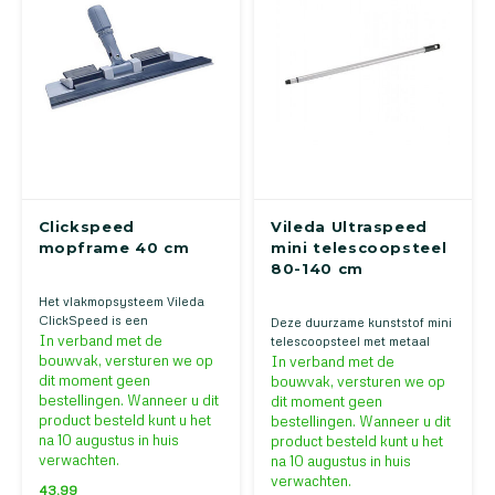
Clickspeed
Vileda Ultraspeed
mopframe 40 cm
mini telescoopsteel
80-140 cm
Het vlakmopsysteem Vileda
ClickSpeed is een
Deze duurzame kunststof mini
vlakmopsysteem dat beschikt
In verband met de
telescoopsteel met metaal
over een uniek
bouwvak, versturen we op
finish heeft een prettige grip
In verband met de
klemmechanisme met
en is snel én gemakkelijk op
dit moment geen
bouwvak, versturen we op
sluitmagneten. Hoewel de
de juiste hoogte in te stellen
bestellingen. Wanneer u dit
dit moment geen
vlakmop heel stevig te
(80-140cm)
product besteld kunt u het
bestellingen. Wanneer u dit
bevestigen is, kan dit met de
na 10 augustus in huis
product besteld kunt u het
voeten gebeuren. Dit
verwachten.
na 10 augustus in huis
vlakmopsysteem heeft een
verwachten.
breedte van 40 centimeter
43,99