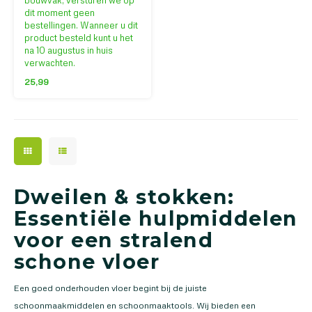
bouwvak, versturen we op
de zijkant van de mop zorgt
dit moment geen
ervoor dat je de mop niet met
bestellingen. Wanneer u dit
je handen hoeft aan te raken.
product besteld kunt u het
na 10 augustus in huis
verwachten.
25,99
Dweilen & stokken:
Essentiële hulpmiddelen
voor een stralend
schone vloer
Een goed onderhouden vloer begint bij de juiste
schoonmaakmiddelen en schoonmaaktools. Wij bieden een