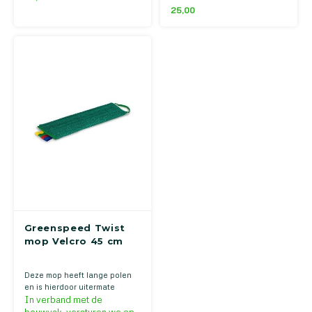
25,00
Greenspeed Twist
mop Velcro 45 cm
Deze mop heeft lange polen
en is hierdoor uitermate
geschikt voor het impregneren
In verband met de
van betonvloeren. De lus aan