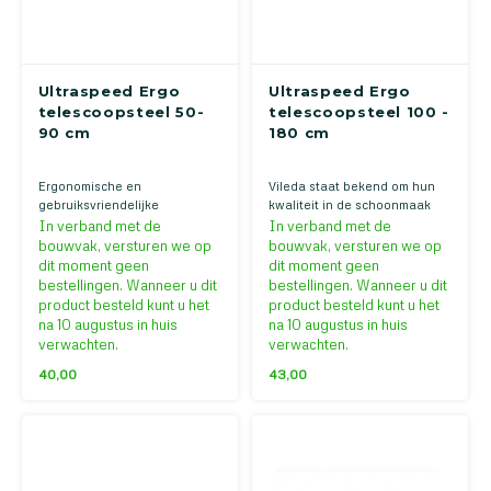
Ultraspeed Ergo
Ultraspeed Ergo
telescoopsteel 50-
telescoopsteel 100 -
90 cm
180 cm
Ergonomische en
Vileda staat bekend om hun
gebruiksvriendelijke
kwaliteit in de schoonmaak
telescoopsteel. Door handige
hulpmiddelen. Deze
In verband met de
In verband met de
anti-slip handvatten is het
telescoopsteel is gemaakt van
bouwvak, versturen we op
bouwvak, versturen we op
comfortabel in gebruik.
hoogwaardig aluminium. De
dit moment geen
dit moment geen
handgreep ligt comfortabel in
bestellingen. Wanneer u dit
bestellingen. Wanneer u dit
de hand en door het anti-
product besteld kunt u het
product besteld kunt u het
slipmateriaal biedt het goede
na 10 augustus in huis
na 10 augustus in huis
houvast.
verwachten.
verwachten.
40,00
43,00