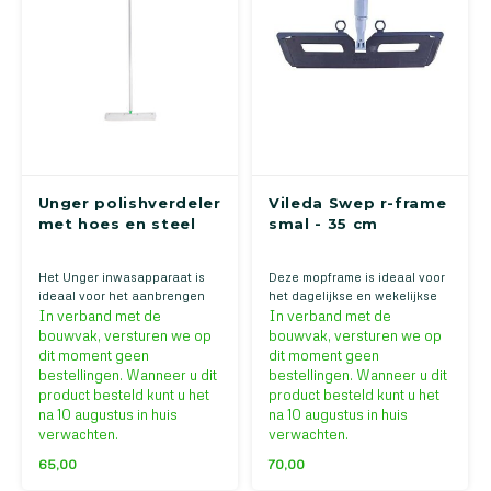
Unger polishverdeler
Vileda Swep r-frame
met hoes en steel
smal - 35 cm
Het Unger inwasapparaat is
Deze mopframe is ideaal voor
ideaal voor het aanbrengen
het dagelijkse en wekelijkse
en verdelen van diverse
onderhoud van de vloer. Hij is
In verband met de
In verband met de
vloerwassen. Zeer licht en
trapeziumvormig zodat ook
bouwvak, versturen we op
bouwvak, versturen we op
flexibel. De hoes is eenvoudig
elke hoek van de vloer
dit moment geen
dit moment geen
verwisselbaar en zit stevig op
bereikbaar is.
bestellingen. Wanneer u dit
bestellingen. Wanneer u dit
de houder.
product besteld kunt u het
product besteld kunt u het
na 10 augustus in huis
na 10 augustus in huis
verwachten.
verwachten.
65,00
70,00