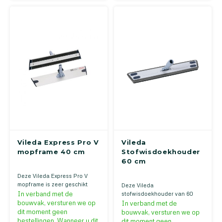
Vileda Express Pro V
Vileda
mopframe 40 cm
Stofwisdoekhouder
60 cm
Deze Vileda Express Pro V
mopframe is zeer geschikt
Deze Vileda
voor het snelle en
In verband met de
stofwisdoekhouder van 60
gemakkelijke
bouwvak, versturen we op
centimeter is voor het
In verband met de
schoonmaakwerk. Door de
stofwissen van vlakke en
dit moment geen
bouwvak, versturen we op
klittenband aansluiting is het
harde vloeren de meest snelle
bestellingen. Wanneer u dit
dit moment geen