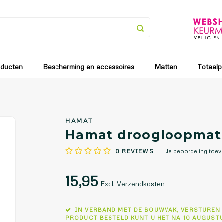
an vanaf 25 juli tot en met 9 augustus. Vanaf 10 augustus zullen
oducten
Bescherming en accessoires
Matten
Totaalp
HAMAT
Hamat droogloopmat 
0
REVIEWS
Je beoordeling toe
15,95
Excl. Verzendkosten
IN VERBAND MET DE BOUWVAK, VERSTUREN
PRODUCT BESTELD KUNT U HET NA 10 AUGUST