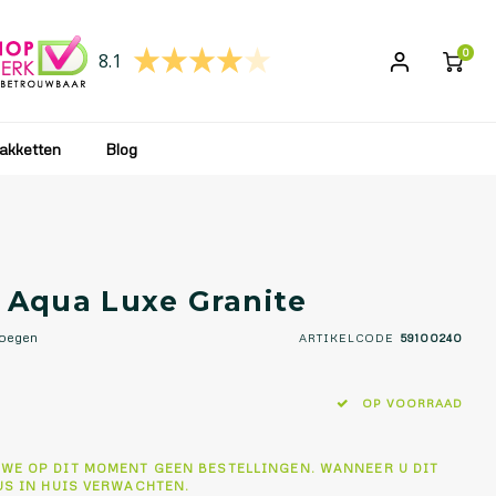
 wij uw bestelling weer verwerken en opsturen!
0
8.1
akketten
Blog
Aqua Luxe Granite
voegen
ARTIKELCODE
59100240
OP VOORRAAD
 WE OP DIT MOMENT GEEN BESTELLINGEN. WANNEER U DIT
US IN HUIS VERWACHTEN.