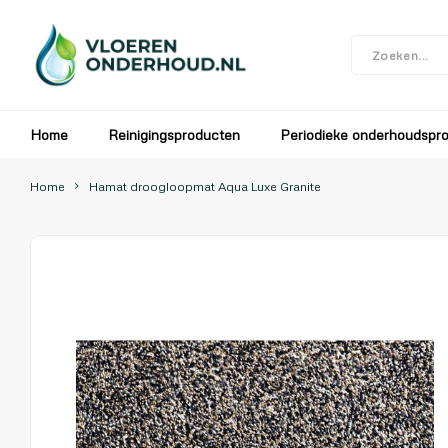
In verband met de bouwvak zijn wij gesloten v
Home
Reinigingsproducten
Periodieke onderhoudspr
Home
Hamat droogloopmat Aqua Luxe Granite