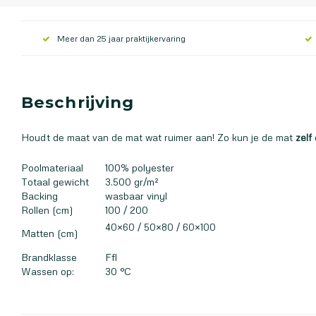
Meer dan 25 jaar praktijkervaring
Beschrijving
Houdt de maat van de mat wat ruimer aan! Zo kun je de mat
zelf
Poolmateriaal
100% polyester
Totaal gewicht
3.500 gr/m²
Backing
wasbaar vinyl
Rollen (cm)
100 / 200
40×60 / 50×80 / 60×100
Matten (cm)
Brandklasse
Ffl
Wassen op:
30 °C