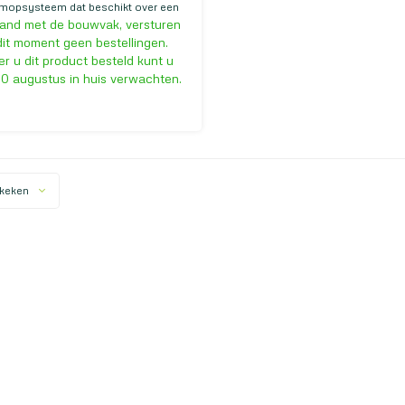
kmopsysteem dat beschikt over een
and met de bouwvak, versturen
lemmechanisme met sluitmagneten.
e vlakmop heel stevig te
it moment geen bestellingen.
en is, kan dit met de voeten
 u dit product besteld kunt u
n. Dit vlakmopsysteem heeft een
10 augustus in huis verwachten.
van 40 centimeter
keken