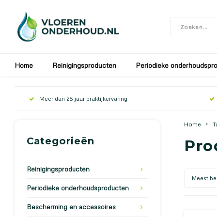
In verband met de bouwvak zijn wij gesloten v
Home
Reinigingsproducten
Periodieke onderhoudspr
Meer dan 25 jaar praktijkervaring
Home
T
Categorieën
Pro
Reinigingsproducten
Meest be
Periodieke onderhoudsproducten
Bescherming en accessoires