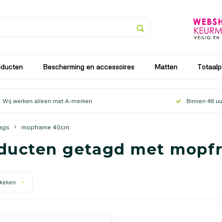
an vanaf 25 juli tot en met 9 augustus. Vanaf 10 augustus zullen
oducten
Bescherming en accessoires
Matten
Totaalp
Wij werken alleen met A-merken
Binnen 48 uu
ags
mopframe 40cm
ducten getagd met mopf
keken