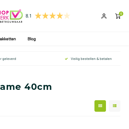
 wij uw bestelling weer verwerken en opsturen!
0
8.1
akketten
Blog
r geleverd
Veilig bestellen & betalen
rame 40cm