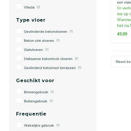
een vla
Vileda
(1)
In verb
uniek k
Hoewel d
we op d
bevestig
Wanneer
Type vloer
gebeure
het na 
breedte 
Gevlinderde betonvloeren
(1)
43,99
Beton ciré vloeren
(1)
Gietvloeren
(1)
Italiaanse betonlook vloeren
(1)
Meest be
Gevlinderd betonnen terrassen
(1)
Geschikt voor
Binnengebruik
(1)
Buitengebruik
(1)
Frequentie
Wekelijks gebruik
(1)