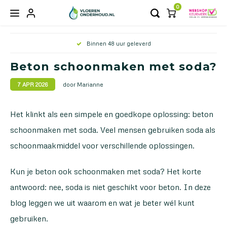
0
Hoofdmenu / periodieke onderhoudsproducten
Hoofdmenu / bescherming en accessoires
Hoofdmenu / reinigingsproducten
Hoofdmenu / totaalpakketten
Hoofdmenu / matten
Hoofdmenu /
Hoofdmenu 
Hoofdmenu
Hoofdm
Veilig bestellen & betalen
Periodieke onderhoudsproducten
Bescherming en accessoires
Reinigingsproducten
Totaalpakketten
Matten
Beton schoonmaken met soda?
door Marianne
Gevlinderde betonvloeren
Gevlinderde betonvloeren
Apparaten
Buiten matten
Gevlinderd betonnen terrassen
Outlin
Magic
Corrid
7 APR 2026
Vlakm
Beton ciré vloeren
Beton ciré vloeren
Dweilset
Droogloopmatten
Gevlinderde betonvloeren
Voete
Majest
Ingre
Het klinkt als een simpele en goedkope oplossing: beton
Micro
schoonmaken met soda. Veel mensen gebruiken soda als
Gietvloeren
Gietvloeren
Dweilen/stokken
Schoonloopmatten
Aqua 
schoonmaakmiddel voor verschillende oplossingen.
Italiaanse betonlook vloeren
Italiaanse betonlook vloeren
Moppen/doeken
Kun je beton ook schoonmaken met soda? Het korte
Gevlinderd betonnen terrassen
Gevlinderd betonnen terrassen
Beschermvoetjes voor stoelen
antwoord: nee, soda is niet geschikt voor beton. In deze
blog leggen we uit waarom en wat je beter wél kunt
Overige reinigers
gebruiken.