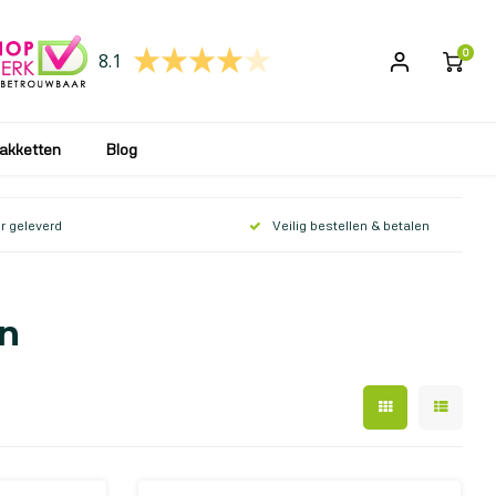
 wij uw bestelling weer verwerken en opsturen!
0
8.1
akketten
Blog
r geleverd
Veilig bestellen & betalen
en