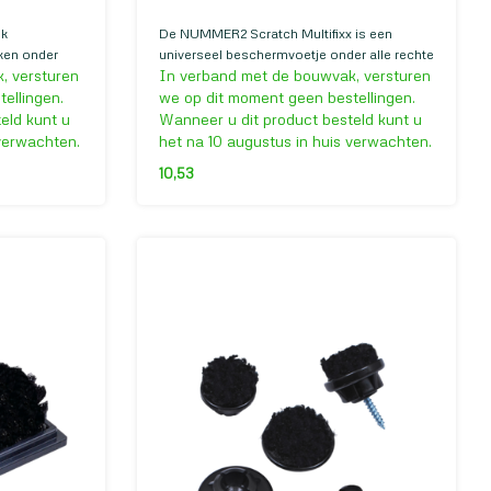
ck
De NUMMER2 Scratch Multifixx is een
iken onder
universeel beschermvoetje onder alle rechte
, versturen
In verband met de bouwvak, versturen
rkant om
oppervlakten van minimaal 50 x 26
harde vloeren
millimeter.
ellingen.
we op dit moment geen bestellingen.
ren tegen te
eld kunt u
Wanneer u dit product besteld kunt u
 verwachten.
het na 10 augustus in huis verwachten.
10,53