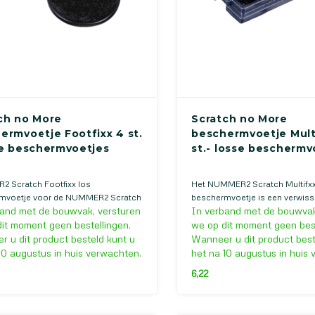
ch no More
Scratch no More
ermvoetje Footfixx 4 st.
beschermvoetje Multi
se beschermvoetjes
st.- losse beschermv
 Scratch Footfixx los
Het NUMMER2 Scratch Multifxx
mvoetje voor de NUMMER2 Scratch
beschermvoetje is een verwiss
and met de bouwvak, versturen
In verband met de bouwvak
x Hollow en de NUMMER2 Scratch
beschermvoetje voor de NUM
x Wood.
Multifixx.
it moment geen bestellingen.
we op dit moment geen best
 u dit product besteld kunt u
Wanneer u dit product best
10 augustus in huis verwachten.
het na 10 augustus in huis
6,22