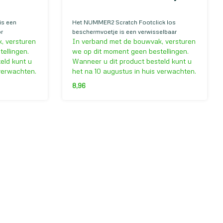
is een
Het NUMMER2 Scratch Footclick los
or
beschermvoetje is een verwisselbaar
, versturen
In verband met de bouwvak, versturen
8 millimeter.
beschermvoetje voor de NUMMER2 Scratch
 millimeter?
Footclick Small, Medium en Large.
ellingen.
we op dit moment geen bestellingen.
ch Multifxx.
eld kunt u
Wanneer u dit product besteld kunt u
 verwachten.
het na 10 augustus in huis verwachten.
8,96