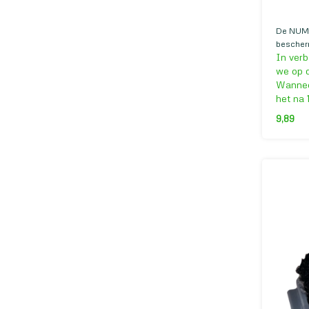
De NUMM
bescherm
In verb
slede st
harde vl
we op d
Wanneer
het na 
9,89