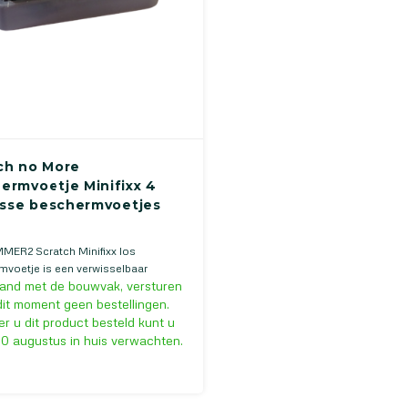
ch no More
ermvoetje Minifixx 4
losse beschermvoetjes
MER2 Scratch Minifixx los
voetje is een verwisselbaar
and met de bouwvak, versturen
mvoetje voor de NUMMER2 Scratch
it moment geen bestellingen.
 u dit product besteld kunt u
10 augustus in huis verwachten.