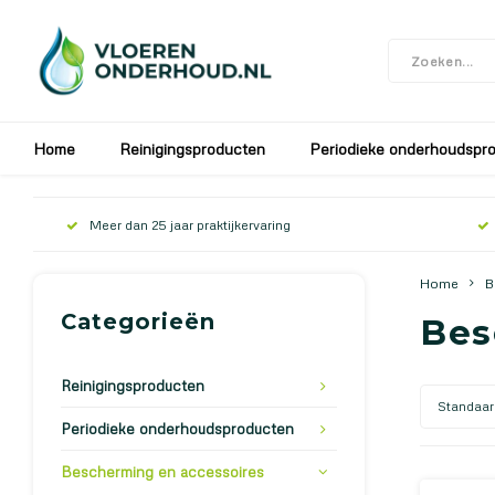
In verband met de bouwvak zijn wij gesloten v
Home
Reinigingsproducten
Periodieke onderhoudspr
Meer dan 25 jaar praktijkervaring
Home
B
Categorieën
Bes
Reinigingsproducten
Standaar
Periodieke onderhoudsproducten
Bescherming en accessoires