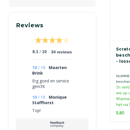
Reviews
Scrat
/
8.1
10
34 reviews
besch
- los
10
/
10
Maarten
Brink
NUMMER2
Erg goed en service
bescher
gericht
In verb
Footfix
Footfix
we op d
10
/
10
Monique
Wanneer
Staffhorst
het na 
Top!
5,90