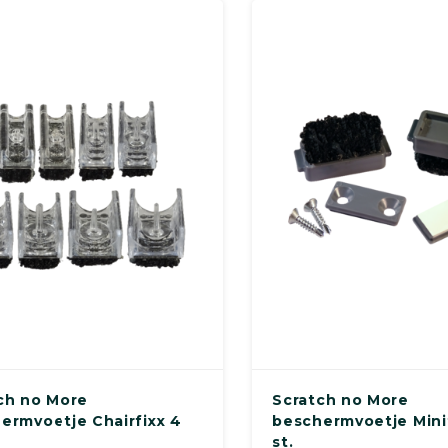
ch no More
Scratch no More
ermvoetje Chairfixx 4
beschermvoetje Minif
st.