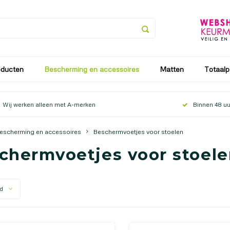
an vanaf 25 juli tot en met 9 augustus. Vanaf 10 augustus zullen
oducten
Bescherming en accessoires
Matten
Totaalp
Wij werken alleen met A-merken
Binnen 48 uu
escherming en accessoires
Beschermvoetjes voor stoelen
chermvoetjes voor stoel
d