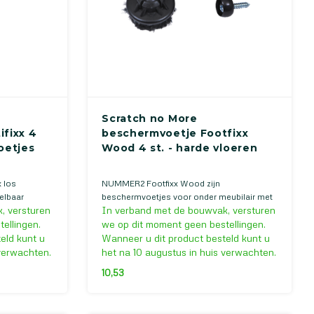
Scratch no More
fixx 4
beschermvoetje Footfixx
oetjes
Wood 4 st. - harde vloeren
 los
NUMMER2 Footfixx Wood zijn
elbaar
beschermvoetjes voor onder meubilair met
, versturen
In verband met de bouwvak, versturen
MER2 Scratch
houten of kunststof poten, voor harde
vloeren zoals betonvloeren, gietvloeren en
ellingen.
we op dit moment geen bestellingen.
beton ciré vloeren om krassen en
eld kunt u
Wanneer u dit product besteld kunt u
beschadigingen tegen te gaan.
 verwachten.
het na 10 augustus in huis verwachten.
10,53