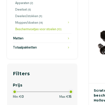
Apparaten
(2)
Dweilset
(6)
Dweilen/stokken
(11)
Moppen/doeken
(14)
Beschermvoetjes voor stoelen
(10)
Matten
Totaalpakketten
Filters
Prijs
Scrat
besch
Min: €
0
Max: €
15
Hollo