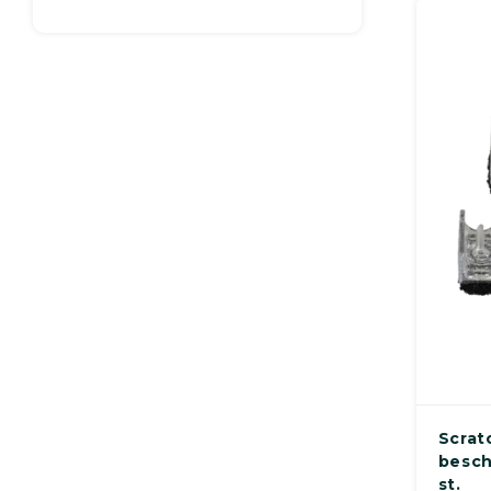
Scrat
besch
st.