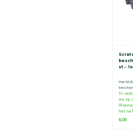
Scrat
besch
st.- 
Het NUM
bescherm
In verb
bescher
Minifixx.
we op d
Wanneer
het na 
6,06