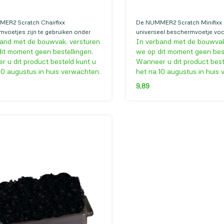
ER2 Scratch Chairfixx
De NUMMER2 Scratch Minifixx 
voetjes zijn te gebruiken onder
universeel beschermvoetje vo
and met de bouwvak, versturen
In verband met de bouwvak
oelen met een ronde buis voor op
oppervlakten van minimaal 35x1
oeren.
Is de oppervlakte breder dan 26
it moment geen bestellingen.
we op dit moment geen best
Gebruik dan de NUMMER2 Scrat
 u dit product besteld kunt u
Wanneer u dit product best
10 augustus in huis verwachten.
het na 10 augustus in huis
9,89