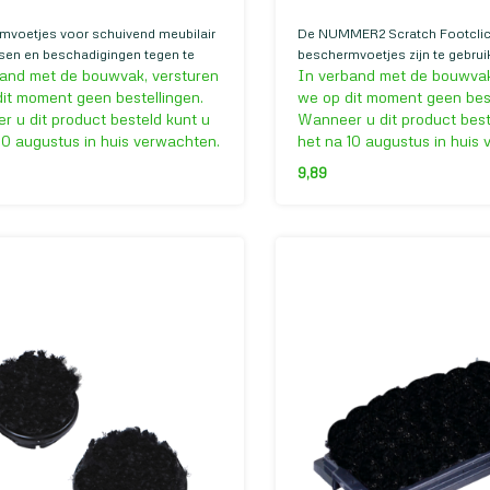
mvoetjes voor schuivend meubilair
De NUMMER2 Scratch Footcli
sen en beschadigingen tegen te
beschermvoetjes zijn te gebru
and met de bouwvak, versturen
In verband met de bouwvak
betonvloeren, gietvloeren en beton
meubilair met een vlakke onde
ren.
krassen en beschadigingen in 
it moment geen bestellingen.
we op dit moment geen best
zoals beton- en betonlook vloe
 u dit product besteld kunt u
Wanneer u dit product best
gaan.
10 augustus in huis verwachten.
het na 10 augustus in huis
9,89