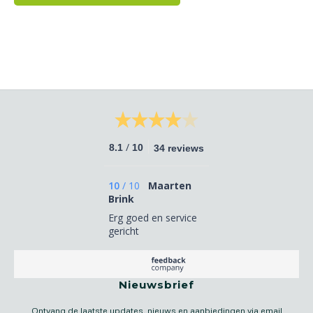
/
8.1
10
34 reviews
10
/
10
Maarten
Brink
Erg goed en service
gericht
Nieuwsbrief
Ontvang de laatste updates, nieuws en aanbiedingen via email