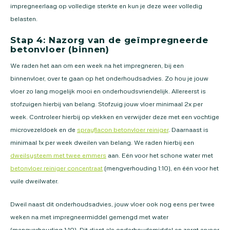
impregneerlaag op volledige sterkte en kun je deze weer volledig
belasten.
Stap 4: Nazorg van de geïmpregneerde
betonvloer (binnen)
We raden het aan om een week na het impregneren, bij een
binnenvloer, over te gaan op het onderhoudsadvies. Zo hou je jouw
vloer zo lang mogelijk mooi en onderhoudsvriendelijk. Allereerst is
stofzuigen hierbij van belang. Stofzuig jouw vloer minimaal 2x per
week. Controleer hierbij op vlekken en verwijder deze met een vochtige
microvezeldoek en de
sprayflacon betonvloer reiniger
. Daarnaast is
minimaal 1x per week dweilen van belang. We raden hierbij een
dweilsysteem met twee emmers
aan. Eén voor het schone water met
betonvloer reiniger concentraat
(mengverhouding 1:10), en één voor het
vuile dweilwater.
Dweil naast dit onderhoudsadvies, jouw vloer ook nog eens per twee
weken na met impregneermiddel gemengd met water
(mengverhouding 1:10). Dit dient als onderhoudsmiddel en zorgt ervoor